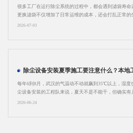
方案补充完成时，才发现弯头过多、管路过长，或者维
很多工厂在运行除尘系统的过程中，都会遇到滤袋寿命
需要重新调整。3.过滤单元与结构不协调不同粉尘适合
更换滤袋不仅增加了日常运维的成本，还会打乱正常的
性粉尘、粘性粉尘、细颗粒物的...
厂家在长期跟进现场调试的过程中发现，很多用户会把
2026-07-03
量，反复更换不同品牌的滤袋却始终没能改善状况。一
部高速冲刷当除尘设备内部气流分布不均匀时，不同区
异，部分区域的风速远超设计标准，高速流动的气流会
能支撑数年使用的滤袋，在长期的高强度摩擦下，磨损
出现局部破损的情况。很多现场案例里，靠近进气口一
除尘设备安装夏季施工要注意什么？本地
区域的两三倍，就是这个原因导致的。二、局部高负荷
流分布不均还会让局部区域的滤袋长期处于高负荷工作
每年6到8月，武汉的气温动不动就飙到35℃以上，湿
内集中堆积在这部分滤袋表面，清灰系统的常规操作很
尘设备安装的工程队来说，夏天不是不能干，但确实有
时间久了就会形成顽固的粉尘板...
目赶工期选在夏季施工，结果因为细节没把控住，后续
2026-06-24
结合本地工程师的实际经验，聊聊夏季做除尘设备安装
高温对材料和焊接的影响，比你想的大夏天钢结构车间里
尘设备安装中大量用到的碳钢管道和法兰连接件，热胀