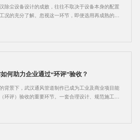
便利：方管在这一项上反超方管能紧贴墙面和天花板安
汉除尘设备设计的成败，往往不取决于设备本身的配置
汉通风管道安装在地下停车场、商场吊顶内作业时，层
工况的充分了解。忽视这一环节，即便选用再成熟的设
线能多留...
运行效果不理想、能耗偏高甚至无法满足环保要求。所
粉尘产生的源头、特性及作业环境进行信息采集。这包括
木屑、化工粉体等）、颗粒大小分布、浓度变化规律、
燃易爆风险等。不同性质的粉尘，对过滤材料、清灰方
要求。例如，粘性大的粉尘容易堵塞滤筒，需要更强的
粉尘则可能带来静电积聚隐患，需考虑防爆措施。此
如何助力企业通过“环评”验收？
的布局、操作流程、空间限制及现有通风条件。这些因
、风管走向和风机选型。若仅凭经验套用标准图纸，很
的背景下，武汉通风管道制作已成为工业及商业项目能
部分点位吸尘效果差，而其他区域又过度抽风，浪费能
（环评）验收的重要环节。一套合理设计、规范施工的
据是...
内空气质量与运行效率，也直接影响废气收集、排放控
。环评验收中，对通风系统的核心关注点包括：是否有
粉尘、有机废气或异味；排风量是否满足污染物稀释与
否良好以避免无组织排放；以及所用材料是否符合防