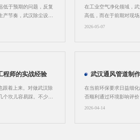
护口不好留，现场就可能
略。2、空间利用和安装
远低于预期的问题，反复
在工业空气净化领域，武
的过滤方式不同，例如干
装，不浪费建筑空间。武
生产节奏，武汉除尘设备
高低，而在于前期对现场
高本来就紧张，方管贴顶走
问题归咎于滤袋本身的质
备型号，也可能导致系统
2026-05-07
、气流分布不均引发的局
谓“工况勘测”，是指对
域的风速会出现明显差
粉尘的种类（如金属屑、
持续冲刷滤袋表面，原本
湿度、温度以及是否有易
速度会大幅加快，很容易
式乃至设备结构都有不同
侧的滤袋磨损速度是其他
清灰能力；而导电性差的
工程师的实战经验
武汉通风管道制作
带来的积灰板结与糊袋气
外，勘测还需关注产尘点
状态，大量粉尘在短时间
素直接影响吸风口的位置
度也跟着上来。对做武汉除
在当前环保要求日益细化
难将这些积灰清理干净，
容易造成风量分配不均，
几个坎儿容易踩。不少项
否顺利通过环境影响评价
源。可以说，详实的工况数
调试阶段问题一堆。今天
通风系统，不仅关系到室
2026-04-14
到底该盯紧哪些环节。1、
制等环保指标的达标情况
温度能到50℃往上，除
效收集工艺过程中产生的
冷缩的幅度比春秋季大出
排放标准；风管密封性是