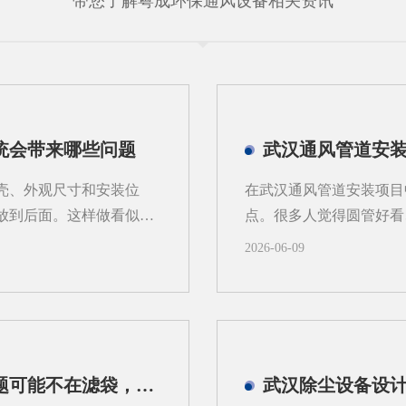
带您了解粤成环保通风设备相关资讯
统会带来哪些问题
武汉通风管道安
壳、外观尺寸和安装位
在武汉通风管道安装项目
放到后面。这样做看似推
点。很多人觉得圆管好看
不稳定等情况。对武汉地
阻、场景和后期维护成本
2026-06-09
异较大，更需要从系统角
始根据实际工况分开选用
先做外壳后算系统，常见
型时对照着来。1、风阻
寸先定，后续再去补风量
管道的周长比方形管道短
。风量偏小，粉尘容易外
风管道安装在大风量场景
.管道布置受限，改动成
风机功率降低约10%~1
武汉除尘设备厂家解析：滤袋寿命短，问题可能不在滤袋，而在气流分布
向往往被锁定。等到系统
涡流，风阻相对大一些，