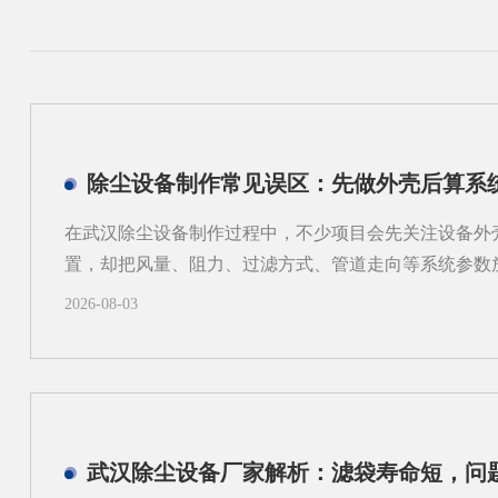
除尘设备制作常见误区：先做外壳后算系
在武汉除尘设备制作过程中，不少项目会先关注设备外
置，却把风量、阻力、过滤方式、管道走向等系统参数
进很快，实际却容易在后期出现返工、适配困难和运行
2026-08-03
区的工业现场来说，粉尘类型、空间条件和工艺流程差
度来考虑除尘设备制作，而不是只看“壳体先行”。一、
问题有哪些？1.风量不匹配，影响收尘效果如果外壳尺
计算，容易出现入口风速不合适、局部吸尘不均等问题
逸；风量偏大，又可能带来能耗增加和管路噪声上升。2
本增加外壳定型后，管道接口、检修空间和设备进出方