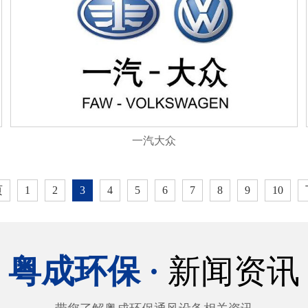
一汽大众
页
1
2
3
4
5
6
7
8
9
10
粤成环保 ·
新闻资讯