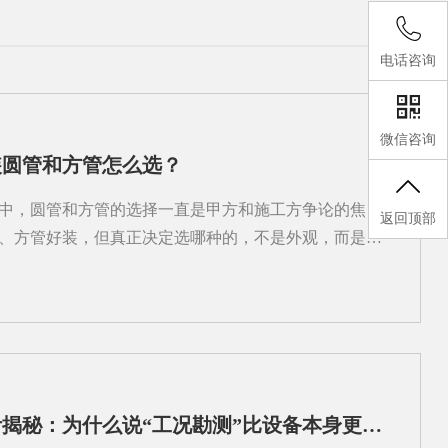
电话咨询
微信咨询
装圆管和方管怎么选？
中，圆管和方管的选择一直是甲方和施工方争论的焦
返回顶部
、方管好装，但真正决定选哪种的，不是外观，而是风
。2026年武汉不少工业厂房和商业综合体项目，已经开
，不再一刀切。下面把两种管型的核心差异拆开讲，选
和能耗：圆管在这一项上确实有优势同等截面积下，圆形
，这意味着接触空气的摩擦面更小，风阻更低。武汉通
下，比如汽车厂焊接车间、电子厂洁净室，用圆管能让
5%，长期运行下来电费差得不少。方管因为四个角会形成
武汉除尘设备设计揭秘：为什么说“工况勘测”比设备本身更重要？
但在低风速、短距离的场景里，这个差距几乎可以忽