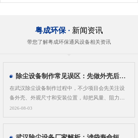
粤成环保 ·
新闻资讯
带您了解粤成环保通风设备相关资讯
除尘设备制作常见误区：先做外壳后算系统会带来哪些问题
在武汉除尘设备制作过程中，不少项目会先关注设
备外壳、外观尺寸和安装位置，却把风量、阻力、
过滤方式、管道走向等系统参数放到后面。这样做
2026-08-03
看似推进很快，实际却容易在后期出现返工、适配
困难和运行不稳定等情况。对武汉地区的工业现场
来说，粉尘类型、空间条件和工艺流程差异较大，
武汉除尘设备厂家解析：滤袋寿命短，问题可能不在滤袋，而在气流分布