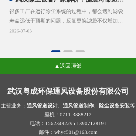
更需要从系统角度来考虑除尘设备制作，而不是只
很多工厂在运行除尘系统的过程中，都会遇到滤袋
看“壳体先行”。一、先做外壳后算系统，常见问题
寿命远低于预期的问题，反复更换滤袋不仅增加了
有哪些？1.风量不匹配，影响收尘效果如果外壳尺
日常运维的成本，还会打乱正常的生产节奏，武汉
2026-07-03
寸先定，后续再去补风量计算，容易出现入口风速
除尘设备厂家在长期跟进现场调试的过程中发现，
不合适、局部吸尘不均等问题。风量偏小，粉尘容
很多用户会把问题归咎于滤袋本身的质量，反复更
易外逸；风量偏大，又可能带来能耗增加和管路噪
换不同品牌的滤袋却始终没能改善状况。一、气流
声上升。2.管道布置受限，改动成本增加外壳定型
返回顶部
分布不均引发的局部高速冲刷当除尘设备内部气流
后，管道接口、检修空间和设备进出方向往往被锁
分布不均匀时，不同区域的风速会出现明显差异，
定。等到系统方案补充完成时，才发现弯头过多、
部分区域的风速远超设计标准，高速流动的气流会
武汉粤成环保通风设备股份有限公司
管路过长，或者维护口不好留，现场就可能需要重
持续冲刷滤袋表面，原本能支撑数年使用的滤袋，
新调整。3.过滤单元与结构不协调不同粉尘适合的
在长期的高强度摩擦下，磨损速度会大幅加快，很
主营业务：
通风管道设计
、
通风管道制作
、
除尘设备安装
等
过滤方式不同，例如干性粉尘、粘性粉尘、细颗粒
座机：0711-3888212
容易出现局部破损的情况。很多现场案例里，靠近
物的...
电话：15623492295 13907128191
进气口一侧的滤袋磨损速度是其他区域的两三倍，
邮件：whyc501@163.com
就是这个原因导致的。二、局部高负荷带来的积灰