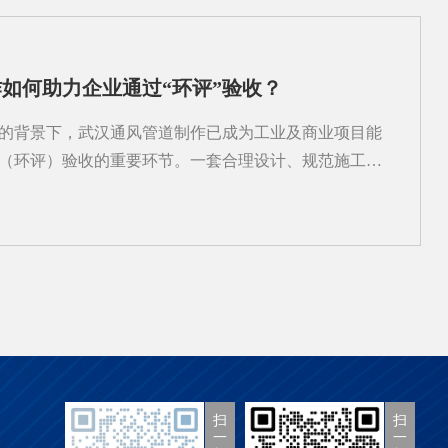
燃易爆风险等。不同性质的粉尘，对过滤材料、清灰方
要求。例如，粘性大的粉尘容易堵塞滤筒，需要更强的
粉尘则可能带来静电积聚隐患，需考虑防爆措施。此
如何助力企业通过“环评”验收？
的布局、操作流程、空间限制及现有通风条件。这些因
、风管走向和风机选型。若仅凭经验套用标准图纸，很
的背景下，武汉通风管道制作已成为工业及商业项目能
部分点位吸尘效果差，而其他区域又过度抽风，浪费能
（环评）验收的重要环节。一套合理设计、规范施工的
据是...
内空气质量与运行效率，也直接影响废气收集、排放控
。环评验收中，对通风系统的核心关注点包括：是否有
粉尘、有机废气或异味；排风量是否满足污染物稀释与
否良好以避免无组织排放；以及所用材料是否符合防
如，在化工、医药或电子制造领域，若通风管道存在漏
有害物质逸散，进而无法满足《大气污染物综合排放标
业的通风管道制作需从源头介入，依据项目环评报告中
类、排放浓度、所需换气次数等），选择合适的管材、
，严格按照GB 50243《通风与空调工程施工质量验收
扫
扫
一
一
兰平...