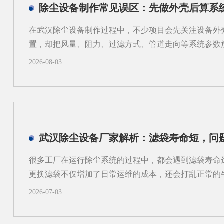
除尘设备制作常见误区：先做外壳后算系
在武汉除尘设备制作过程中，不少项目会先关注设备外
置，却把风量、阻力、过滤方式、管道走向等系统参数
进很快，实际却容易在后期出现返工、适配困难和运行
2026-08-03
区的工业现场来说，粉尘类型、空间条件和工艺流程差
度来考虑除尘设备制作，而不是只看“壳体先行”。一、
问题有哪些？1.风量不匹配，影响收尘效果如果外壳尺
计算，容易出现入口风速不合适、局部吸尘不均等问题
逸；风量偏大，又可能带来能耗增加和管路噪声上升。2
本增加外壳定型后，管道接口、检修空间和设备进出方
方案补充完成时，才发现弯头过多、管路过长，或者维
很多工厂在运行除尘系统的过程中，都会遇到滤袋寿命
需要重新调整。3.过滤单元与结构不协调不同粉尘适合
更换滤袋不仅增加了日常运维的成本，还会打乱正常的
性粉尘、粘性粉尘、细颗粒物的...
厂家在长期跟进现场调试的过程中发现，很多用户会把
2026-07-03
量，反复更换不同品牌的滤袋却始终没能改善状况。一
部高速冲刷当除尘设备内部气流分布不均匀时，不同区