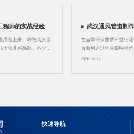
持续冲刷滤袋表面，原本
湿度、温度以及是否有易
速度会大幅加快，很容易
式乃至设备结构都有不同
侧的滤袋磨损速度是其他
清灰能力；而导电性差的
工程师的实战经验
武汉通风管道制作
带来的积灰板结与糊袋气
外，勘测还需关注产尘点
状态，大量粉尘在短时间
素直接影响吸风口的位置
度也跟着上来。对做武汉除
在当前环保要求日益细化
难将这些积灰清理干净，
容易造成风量分配不均，
几个坎儿容易踩。不少项
否顺利通过环境影响评价
源。可以说，详实的工况数
调试阶段问题一堆。今天
通风系统，不仅关系到室
2026-04-14
到底该盯紧哪些环节。1、
制等环保指标的达标情况
温度能到50℃往上，除
效收集工艺过程中产生的
冷缩的幅度比春秋季大出
排放标准；风管密封性是
里温度一降就出现微裂
火、防腐等安全规范。例
验的师傅一般会把焊接作
风或风量不足，可能导致
定位，不动焊枪。另外，
准》等相关法规要求。专
场前要多做一轮抽检，别
的具体参数（如污染物种
快速导航
更容易出纰漏除尘设备安装
截面尺寸及连接方式。同时
规范》控制咬口严密性、法