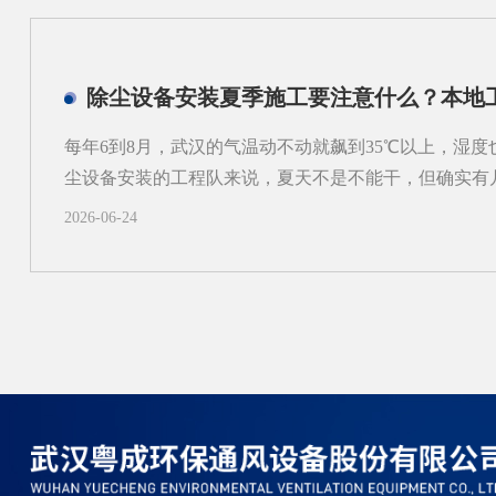
异，部分区域的风速远超设计标准，高速流动的气流会
能支撑数年使用的滤袋，在长期的高强度摩擦下，磨损
出现局部破损的情况。很多现场案例里，靠近进气口一
除尘设备安装夏季施工要注意什么？本地
区域的两三倍，就是这个原因导致的。二、局部高负荷
流分布不均还会让局部区域的滤袋长期处于高负荷工作
每年6到8月，武汉的气温动不动就飙到35℃以上，湿
内集中堆积在这部分滤袋表面，清灰系统的常规操作很
尘设备安装的工程队来说，夏天不是不能干，但确实有
时间久了就会形成顽固的粉尘板...
目赶工期选在夏季施工，结果因为细节没把控住，后续
2026-06-24
结合本地工程师的实际经验，聊聊夏季做除尘设备安装
高温对材料和焊接的影响，比你想的大夏天钢结构车间里
尘设备安装中大量用到的碳钢管道和法兰连接件，热胀
不少。实际施工中常见的问题是：白天焊好的接缝，夜
纹，肉眼看不出来，但后期运行时漏风漏灰。本地有经
业安排在早晚温度较低的时段，中午高温期只做组装和
密封胶条和滤袋这类橡胶件在高温下容易老化变硬，进
等装上去才发现弹性不够。2、风管吊装和密封，夏天
里风管系统占了很大工作量。夏...