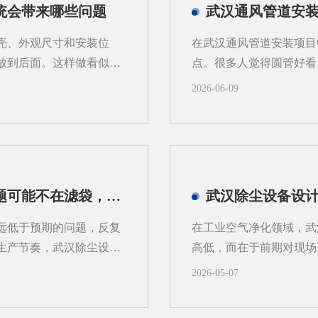
统会带来哪些问题
武汉通风管道安
壳、外观尺寸和安装位
在武汉通风管道安装项目
放到后面。这样做看似推
点。很多人觉得圆管好看
不稳定等情况。对武汉地
阻、场景和后期维护成本
2026-06-09
异较大，更需要从系统角
始根据实际工况分开选用
先做外壳后算系统，常见
型时对照着来。1、风阻
寸先定，后续再去补风量
管道的周长比方形管道短
。风量偏小，粉尘容易外
风管道安装在大风量场景
.管道布置受限，改动成
风机功率降低约10%~1
武汉除尘设备厂家解析：滤袋寿命短，问题可能不在滤袋，而在气流分布
向往往被锁定。等到系统
涡流，风阻相对大一些，
护口不好留，现场就可能
略。2、空间利用和安装
远低于预期的问题，反复
在工业空气净化领域，武
的过滤方式不同，例如干
装，不浪费建筑空间。武
生产节奏，武汉除尘设备
高低，而在于前期对现场
高本来就紧张，方管贴顶走
问题归咎于滤袋本身的质
备型号，也可能导致系统
2026-05-07
、气流分布不均引发的局
谓“工况勘测”，是指对
域的风速会出现明显差
粉尘的种类（如金属屑、