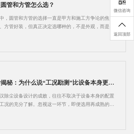
装圆管和方管怎么选？
微信咨询
中，圆管和方管的选择一直是甲方和施工方争论的焦
、方管好装，但真正决定选哪种的，不是外观，而是风
返回顶部
。2026年武汉不少工业厂房和商业综合体项目，已经开
，不再一刀切。下面把两种管型的核心差异拆开讲，选
和能耗：圆管在这一项上确实有优势同等截面积下，圆形
，这意味着接触空气的摩擦面更小，风阻更低。武汉通
下，比如汽车厂焊接车间、电子厂洁净室，用圆管能让
5%，长期运行下来电费差得不少。方管因为四个角会形成
武汉除尘设备设计揭秘：为什么说“工况勘测”比设备本身更重要？
但在低风速、短距离的场景里，这个差距几乎可以忽
便利：方管在这一项上反超方管能紧贴墙面和天花板安
汉除尘设备设计的成败，往往不取决于设备本身的配置
汉通风管道安装在地下停车场、商场吊顶内作业时，层
工况的充分了解。忽视这一环节，即便选用再成熟的设
线能多留...
运行效果不理想、能耗偏高甚至无法满足环保要求。所
粉尘产生的源头、特性及作业环境进行信息采集。这包括
木屑、化工粉体等）、颗粒大小分布、浓度变化规律、