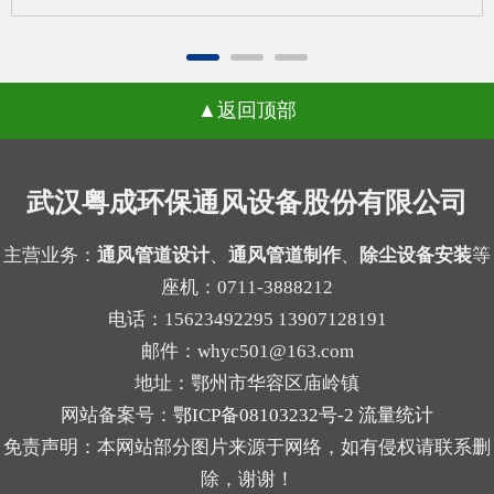
寸先定，后续再去补风量计算，容易出现入口风速
除尘设备厂家在长期跟进现场调试的过程中发现，
不合适、局部吸尘不均等问题。风量偏小，粉尘容
很多用户会把问题归咎于滤袋本身的质量，反复更
易外逸；风量偏大，又可能带来能耗增加和管路噪
换不同品牌的滤袋却始终没能改善状况。一、气流
声上升。2.管道布置受限，改动成本增加外壳定型
返回顶部
分布不均引发的局部高速冲刷当除尘设备内部气流
后，管道接口、检修空间和设备进出方向往往被锁
分布不均匀时，不同区域的风速会出现明显差异，
定。等到系统方案补充完成时，才发现弯头过多、
部分区域的风速远超设计标准，高速流动的气流会
武汉粤成环保通风设备股份有限公司
管路过长，或者维护口不好留，现场就可能需要重
持续冲刷滤袋表面，原本能支撑数年使用的滤袋，
新调整。3.过滤单元与结构不协调不同粉尘适合的
在长期的高强度摩擦下，磨损速度会大幅加快，很
主营业务：
通风管道设计
、
通风管道制作
、
除尘设备安装
等
过滤方式不同，例如干性粉尘、粘性粉尘、细颗粒
座机：0711-3888212
容易出现局部破损的情况。很多现场案例里，靠近
物的...
电话：15623492295 13907128191
进气口一侧的滤袋磨损速度是其他区域的两三倍，
邮件：whyc501@163.com
就是这个原因导致的。二、局部高负荷带来的积灰
地址：鄂州市华容区庙岭镇
板结与糊袋气流分布不均还会让局部区域的滤袋长
网站备案号：
鄂ICP备08103232号-2
流量统计
期处于高负荷工作状态，大量粉尘在短时间内集中
免责声明：本网站部分图片来源于网络，如有侵权请联系删
堆积在这部分滤袋表面，清灰系统的常规操作很难
除，谢谢！
将这些积灰清理干净，时间久了就会形成顽固的粉