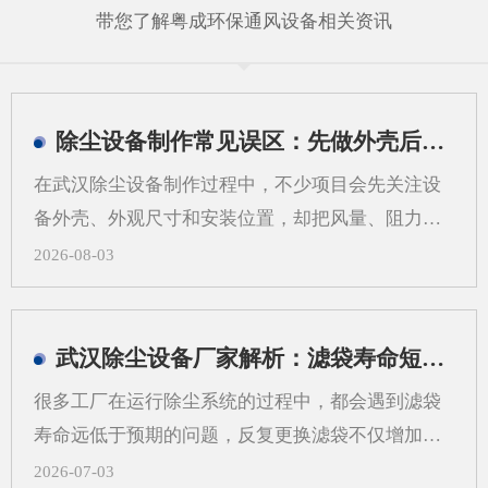
带您了解粤成环保通风设备相关资讯
除尘设备制作常见误区：先做外壳后算系统会带来哪些问题
在武汉除尘设备制作过程中，不少项目会先关注设
备外壳、外观尺寸和安装位置，却把风量、阻力、
过滤方式、管道走向等系统参数放到后面。这样做
2026-08-03
看似推进很快，实际却容易在后期出现返工、适配
困难和运行不稳定等情况。对武汉地区的工业现场
来说，粉尘类型、空间条件和工艺流程差异较大，
武汉除尘设备厂家解析：滤袋寿命短，问题可能不在滤袋，而在气流分布
更需要从系统角度来考虑除尘设备制作，而不是只
很多工厂在运行除尘系统的过程中，都会遇到滤袋
看“壳体先行”。一、先做外壳后算系统，常见问题
寿命远低于预期的问题，反复更换滤袋不仅增加了
有哪些？1.风量不匹配，影响收尘效果如果外壳尺
日常运维的成本，还会打乱正常的生产节奏，武汉
2026-07-03