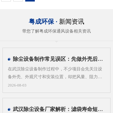
粤成环保 ·
新闻资讯
带您了解粤成环保通风设备相关资讯
除尘设备制作常见误区：先做外壳后算系统会带来哪些问题
在武汉除尘设备制作过程中，不少项目会先关注设
备外壳、外观尺寸和安装位置，却把风量、阻力、
过滤方式、管道走向等系统参数放到后面。这样做
2026-08-03
看似推进很快，实际却容易在后期出现返工、适配
困难和运行不稳定等情况。对武汉地区的工业现场
来说，粉尘类型、空间条件和工艺流程差异较大，
武汉除尘设备厂家解析：滤袋寿命短，问题可能不在滤袋，而在气流分布