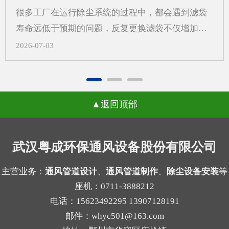
更需要从系统角度来考虑除尘设备制作，而不是只
很多工厂在运行除尘系统的过程中，都会遇到滤袋
看“壳体先行”。一、先做外壳后算系统，常见问题
寿命远低于预期的问题，反复更换滤袋不仅增加了
有哪些？1.风量不匹配，影响收尘效果如果外壳尺
日常运维的成本，还会打乱正常的生产节奏，武汉
2026-07-03
寸先定，后续再去补风量计算，容易出现入口风速
除尘设备厂家在长期跟进现场调试的过程中发现，
不合适、局部吸尘不均等问题。风量偏小，粉尘容
很多用户会把问题归咎于滤袋本身的质量，反复更
易外逸；风量偏大，又可能带来能耗增加和管路噪
换不同品牌的滤袋却始终没能改善状况。一、气流
声上升。2.管道布置受限，改动成本增加外壳定型
返回顶部
分布不均引发的局部高速冲刷当除尘设备内部气流
后，管道接口、检修空间和设备进出方向往往被锁
分布不均匀时，不同区域的风速会出现明显差异，
定。等到系统方案补充完成时，才发现弯头过多、
部分区域的风速远超设计标准，高速流动的气流会
武汉粤成环保通风设备股份有限公司
管路过长，或者维护口不好留，现场就可能需要重
持续冲刷滤袋表面，原本能支撑数年使用的滤袋，
新调整。3.过滤单元与结构不协调不同粉尘适合的
在长期的高强度摩擦下，磨损速度会大幅加快，很
主营业务：
通风管道设计
、
通风管道制作
、
除尘设备安装
等
过滤方式不同，例如干性粉尘、粘性粉尘、细颗粒
座机：0711-3888212
容易出现局部破损的情况。很多现场案例里，靠近
物的...
电话：15623492295 13907128191
进气口一侧的滤袋磨损速度是其他区域的两三倍，
邮件：whyc501@163.com
就是这个原因导致的。二、局部高负荷带来的积灰