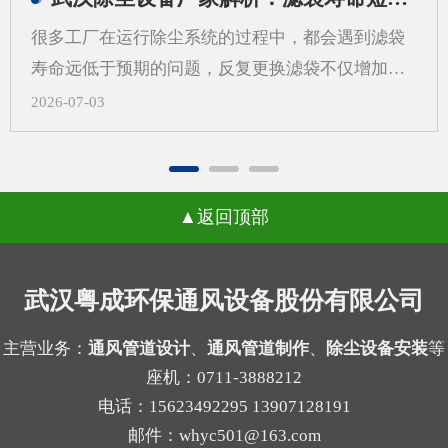
更需要从系统角度来考虑除尘设备制作，而不是只
很多工厂在运行除尘系统的过程中，都会遇到滤袋
看“壳体先行”。一、先做外壳后算系统，常见问题
寿命远低于预期的问题，反复更换滤袋不仅增加了
有哪些？1.风量不匹配，影响收尘效果如果外壳尺
日常运维的成本，还会打乱正常的生产节奏，武汉
2026-07-03
寸先定，后续再去补风量计算，容易出现入口风速
除尘设备厂家在长期跟进现场调试的过程中发现，
不合适、局部吸尘不均等问题。风量偏小，粉尘容
很多用户会把问题归咎于滤袋本身的质量，反复更
易外逸；风量偏大，又可能带来能耗增加和管路噪
换不同品牌的滤袋却始终没能改善状况。一、气流
声上升。2.管道布置受限，改动成本增加外壳定型
返回顶部
分布不均引发的局部高速冲刷当除尘设备内部气流
后，管道接口、检修空间和设备进出方向往往被锁
分布不均匀时，不同区域的风速会出现明显差异，
定。等到系统方案补充完成时，才发现弯头过多、
部分区域的风速远超设计标准，高速流动的气流会
武汉粤成环保通风设备股份有限公司
管路过长，或者维护口不好留，现场就可能需要重
持续冲刷滤袋表面，原本能支撑数年使用的滤袋，
新调整。3.过滤单元与结构不协调不同粉尘适合的
在长期的高强度摩擦下，磨损速度会大幅加快，很
主营业务：
通风管道设计
、
通风管道制作
、
除尘设备安装
等
过滤方式不同，例如干性粉尘、粘性粉尘、细颗粒
座机：0711-3888212
容易出现局部破损的情况。很多现场案例里，靠近
物的...
电话：15623492295 13907128191
进气口一侧的滤袋磨损速度是其他区域的两三倍，
邮件：whyc501@163.com
就是这个原因导致的。二、局部高负荷带来的积灰