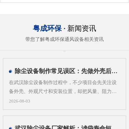
粤成环保 ·
新闻资讯
带您了解粤成环保通风设备相关资讯
除尘设备制作常见误区：先做外壳后算系统会带来哪些问题
在武汉除尘设备制作过程中，不少项目会先关注设
备外壳、外观尺寸和安装位置，却把风量、阻力、
过滤方式、管道走向等系统参数放到后面。这样做
2026-08-03
看似推进很快，实际却容易在后期出现返工、适配
困难和运行不稳定等情况。对武汉地区的工业现场
来说，粉尘类型、空间条件和工艺流程差异较大，
武汉除尘设备厂家解析：滤袋寿命短，问题可能不在滤袋，而在气流分布