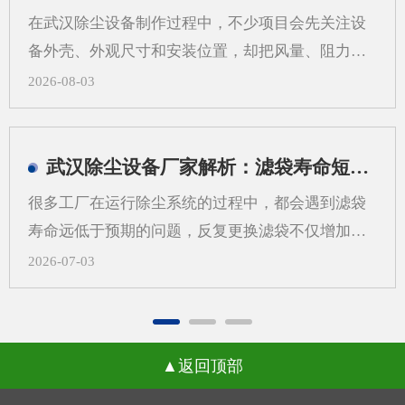
在武汉除尘设备制作过程中，不少项目会先关注设
备外壳、外观尺寸和安装位置，却把风量、阻力、
过滤方式、管道走向等系统参数放到后面。这样做
2026-08-03
看似推进很快，实际却容易在后期出现返工、适配
困难和运行不稳定等情况。对武汉地区的工业现场
来说，粉尘类型、空间条件和工艺流程差异较大，
武汉除尘设备厂家解析：滤袋寿命短，问题可能不在滤袋，而在气流分布
更需要从系统角度来考虑除尘设备制作，而不是只
很多工厂在运行除尘系统的过程中，都会遇到滤袋
看“壳体先行”。一、先做外壳后算系统，常见问题
寿命远低于预期的问题，反复更换滤袋不仅增加了
有哪些？1.风量不匹配，影响收尘效果如果外壳尺
日常运维的成本，还会打乱正常的生产节奏，武汉
2026-07-03
寸先定，后续再去补风量计算，容易出现入口风速
除尘设备厂家在长期跟进现场调试的过程中发现，
不合适、局部吸尘不均等问题。风量偏小，粉尘容
很多用户会把问题归咎于滤袋本身的质量，反复更
易外逸；风量偏大，又可能带来能耗增加和管路噪
换不同品牌的滤袋却始终没能改善状况。一、气流
声上升。2.管道布置受限，改动成本增加外壳定型
返回顶部
分布不均引发的局部高速冲刷当除尘设备内部气流
后，管道接口、检修空间和设备进出方向往往被锁
分布不均匀时，不同区域的风速会出现明显差异，