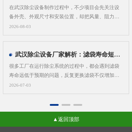
在武汉除尘设备制作过程中，不少项目会先关注设
备外壳、外观尺寸和安装位置，却把风量、阻力、
过滤方式、管道走向等系统参数放到后面。这样做
2026-08-03
看似推进很快，实际却容易在后期出现返工、适配
困难和运行不稳定等情况。对武汉地区的工业现场
来说，粉尘类型、空间条件和工艺流程差异较大，
武汉除尘设备厂家解析：滤袋寿命短，问题可能不在滤袋，而在气流分布
更需要从系统角度来考虑除尘设备制作，而不是只
很多工厂在运行除尘系统的过程中，都会遇到滤袋
看“壳体先行”。一、先做外壳后算系统，常见问题
寿命远低于预期的问题，反复更换滤袋不仅增加了
有哪些？1.风量不匹配，影响收尘效果如果外壳尺
日常运维的成本，还会打乱正常的生产节奏，武汉
2026-07-03
寸先定，后续再去补风量计算，容易出现入口风速
除尘设备厂家在长期跟进现场调试的过程中发现，
不合适、局部吸尘不均等问题。风量偏小，粉尘容
很多用户会把问题归咎于滤袋本身的质量，反复更
易外逸；风量偏大，又可能带来能耗增加和管路噪
换不同品牌的滤袋却始终没能改善状况。一、气流
声上升。2.管道布置受限，改动成本增加外壳定型
返回顶部
分布不均引发的局部高速冲刷当除尘设备内部气流
后，管道接口、检修空间和设备进出方向往往被锁
分布不均匀时，不同区域的风速会出现明显差异，