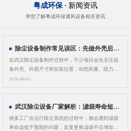
粤成环保 ·
新闻资讯
带您了解粤成环保通风设备相关资讯
除尘设备制作常见误区：先做外壳后算系统会带来哪些问题
在武汉除尘设备制作过程中，不少项目会先关注设
备外壳、外观尺寸和安装位置，却把风量、阻力、
过滤方式、管道走向等系统参数放到后面。这样做
2026-08-03
看似推进很快，实际却容易在后期出现返工、适配
困难和运行不稳定等情况。对武汉地区的工业现场
来说，粉尘类型、空间条件和工艺流程差异较大，
武汉除尘设备厂家解析：滤袋寿命短，问题可能不在滤袋，而在气流分布
更需要从系统角度来考虑除尘设备制作，而不是只
很多工厂在运行除尘系统的过程中，都会遇到滤袋
看“壳体先行”。一、先做外壳后算系统，常见问题
寿命远低于预期的问题，反复更换滤袋不仅增加了