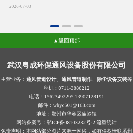
有哪些？1.风量不匹配，影响收尘效果如果外壳尺
日常运维的成本，还会打乱正常的生产节奏，武汉
2026-07-03
寸先定，后续再去补风量计算，容易出现入口风速
除尘设备厂家在长期跟进现场调试的过程中发现，
不合适、局部吸尘不均等问题。风量偏小，粉尘容
很多用户会把问题归咎于滤袋本身的质量，反复更
易外逸；风量偏大，又可能带来能耗增加和管路噪
换不同品牌的滤袋却始终没能改善状况。一、气流
声上升。2.管道布置受限，改动成本增加外壳定型
返回顶部
分布不均引发的局部高速冲刷当除尘设备内部气流
后，管道接口、检修空间和设备进出方向往往被锁
分布不均匀时，不同区域的风速会出现明显差异，
定。等到系统方案补充完成时，才发现弯头过多、
部分区域的风速远超设计标准，高速流动的气流会
武汉粤成环保通风设备股份有限公司
管路过长，或者维护口不好留，现场就可能需要重
持续冲刷滤袋表面，原本能支撑数年使用的滤袋，
新调整。3.过滤单元与结构不协调不同粉尘适合的
在长期的高强度摩擦下，磨损速度会大幅加快，很
主营业务：
通风管道设计
、
通风管道制作
、
除尘设备安装
等
过滤方式不同，例如干性粉尘、粘性粉尘、细颗粒
座机：0711-3888212
容易出现局部破损的情况。很多现场案例里，靠近
物的...
电话：15623492295 13907128191
进气口一侧的滤袋磨损速度是其他区域的两三倍，
邮件：whyc501@163.com
就是这个原因导致的。二、局部高负荷带来的积灰
地址：鄂州市华容区庙岭镇
板结与糊袋气流分布不均还会让局部区域的滤袋长
网站备案号：
鄂ICP备08103232号-2
流量统计
期处于高负荷工作状态，大量粉尘在短时间内集中
免责声明：本网站部分图片来源于网络，如有侵权请联系删