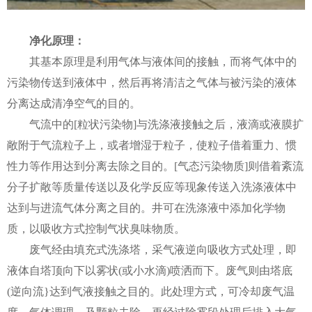
净化原理：
其基本原理是利用气体与液体间的接触，而将气体中的
污染物传送到液体中，然后再将清洁之气体与被污染的液体
分离达成清净空气的目的。
气流中的[粒状污染物]与洗涤液接触之后，液滴或液膜扩
敞附于气流粒子上，或者增湿于粒子，使粒子借着重力、惯
性力等作用达到分离去除之目的。[气态污染物质]则借着紊流
分子扩敞等质量传送以及化学反应等现象传送入洗涤液体中
达到与进流气体分离之目的。井可在洗涤液中添加化学物
质，以吸收方式控制气状臭味物质。
废气经由填充式洗涤塔，采气液逆向吸收方式处理，即
液体自塔顶向下以雾状(或小水滴)喷洒而下。废气则由塔底
(逆向流}达到气液接触之目的。此处理方式，可冷却废气温