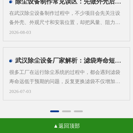
除尘设备制作常见误区：先做外壳后算系统会带来哪些问题
在武汉除尘设备制作过程中，不少项目会先关注设
备外壳、外观尺寸和安装位置，却把风量、阻力、
过滤方式、管道走向等系统参数放到后面。这样做
2026-08-03
看似推进很快，实际却容易在后期出现返工、适配
困难和运行不稳定等情况。对武汉地区的工业现场
来说，粉尘类型、空间条件和工艺流程差异较大，
武汉除尘设备厂家解析：滤袋寿命短，问题可能不在滤袋，而在气流分布
更需要从系统角度来考虑除尘设备制作，而不是只
很多工厂在运行除尘系统的过程中，都会遇到滤袋
看“壳体先行”。一、先做外壳后算系统，常见问题
寿命远低于预期的问题，反复更换滤袋不仅增加了
有哪些？1.风量不匹配，影响收尘效果如果外壳尺
日常运维的成本，还会打乱正常的生产节奏，武汉
2026-07-03
寸先定，后续再去补风量计算，容易出现入口风速
除尘设备厂家在长期跟进现场调试的过程中发现，
不合适、局部吸尘不均等问题。风量偏小，粉尘容
很多用户会把问题归咎于滤袋本身的质量，反复更
易外逸；风量偏大，又可能带来能耗增加和管路噪
换不同品牌的滤袋却始终没能改善状况。一、气流
声上升。2.管道布置受限，改动成本增加外壳定型
返回顶部
分布不均引发的局部高速冲刷当除尘设备内部气流
后，管道接口、检修空间和设备进出方向往往被锁