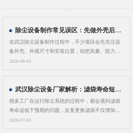
除尘设备制作常见误区：先做外壳后算系统会带来哪些问题
在武汉除尘设备制作过程中，不少项目会先关注设
备外壳、外观尺寸和安装位置，却把风量、阻力、
过滤方式、管道走向等系统参数放到后面。这样做
2026-08-03
看似推进很快，实际却容易在后期出现返工、适配
困难和运行不稳定等情况。对武汉地区的工业现场
来说，粉尘类型、空间条件和工艺流程差异较大，
武汉除尘设备厂家解析：滤袋寿命短，问题可能不在滤袋，而在气流分布
更需要从系统角度来考虑除尘设备制作，而不是只
很多工厂在运行除尘系统的过程中，都会遇到滤袋
看“壳体先行”。一、先做外壳后算系统，常见问题
寿命远低于预期的问题，反复更换滤袋不仅增加了
有哪些？1.风量不匹配，影响收尘效果如果外壳尺
日常运维的成本，还会打乱正常的生产节奏，武汉
2026-07-03
寸先定，后续再去补风量计算，容易出现入口风速
除尘设备厂家在长期跟进现场调试的过程中发现，