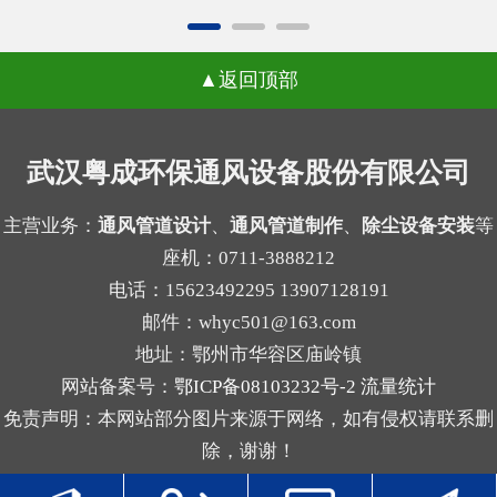
不合适、局部吸尘不均等问题。风量偏小，粉尘容
很多用户会把问题归咎于滤袋本身的质量，反复更
易外逸；风量偏大，又可能带来能耗增加和管路噪
换不同品牌的滤袋却始终没能改善状况。一、气流
声上升。2.管道布置受限，改动成本增加外壳定型
返回顶部
分布不均引发的局部高速冲刷当除尘设备内部气流
后，管道接口、检修空间和设备进出方向往往被锁
分布不均匀时，不同区域的风速会出现明显差异，
定。等到系统方案补充完成时，才发现弯头过多、
部分区域的风速远超设计标准，高速流动的气流会
武汉粤成环保通风设备股份有限公司
管路过长，或者维护口不好留，现场就可能需要重
持续冲刷滤袋表面，原本能支撑数年使用的滤袋，
新调整。3.过滤单元与结构不协调不同粉尘适合的
在长期的高强度摩擦下，磨损速度会大幅加快，很
主营业务：
通风管道设计
、
通风管道制作
、
除尘设备安装
等
过滤方式不同，例如干性粉尘、粘性粉尘、细颗粒
座机：0711-3888212
容易出现局部破损的情况。很多现场案例里，靠近
物的...
电话：15623492295 13907128191
进气口一侧的滤袋磨损速度是其他区域的两三倍，
邮件：whyc501@163.com
就是这个原因导致的。二、局部高负荷带来的积灰
地址：鄂州市华容区庙岭镇
板结与糊袋气流分布不均还会让局部区域的滤袋长
网站备案号：
鄂ICP备08103232号-2
流量统计
期处于高负荷工作状态，大量粉尘在短时间内集中
免责声明：本网站部分图片来源于网络，如有侵权请联系删
堆积在这部分滤袋表面，清灰系统的常规操作很难
除，谢谢！
将这些积灰清理干净，时间久了就会形成顽固的粉