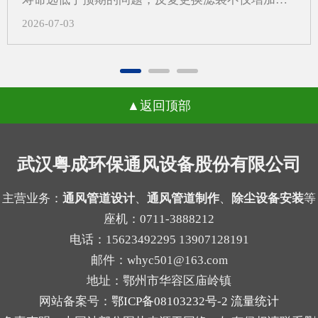
有哪些？1.风量不匹配，影响收尘效果如果外壳尺
日常运维的成本，还会打乱正常的生产节奏，武汉
2026-07-03
寸先定，后续再去补风量计算，容易出现入口风速
除尘设备厂家在长期跟进现场调试的过程中发现，
不合适、局部吸尘不均等问题。风量偏小，粉尘容
很多用户会把问题归咎于滤袋本身的质量，反复更
易外逸；风量偏大，又可能带来能耗增加和管路噪
换不同品牌的滤袋却始终没能改善状况。一、气流
声上升。2.管道布置受限，改动成本增加外壳定型
返回顶部
分布不均引发的局部高速冲刷当除尘设备内部气流
后，管道接口、检修空间和设备进出方向往往被锁
分布不均匀时，不同区域的风速会出现明显差异，
定。等到系统方案补充完成时，才发现弯头过多、
部分区域的风速远超设计标准，高速流动的气流会
武汉粤成环保通风设备股份有限公司
管路过长，或者维护口不好留，现场就可能需要重
持续冲刷滤袋表面，原本能支撑数年使用的滤袋，
新调整。3.过滤单元与结构不协调不同粉尘适合的
在长期的高强度摩擦下，磨损速度会大幅加快，很
主营业务：
通风管道设计
、
通风管道制作
、
除尘设备安装
等
过滤方式不同，例如干性粉尘、粘性粉尘、细颗粒
座机：0711-3888212
容易出现局部破损的情况。很多现场案例里，靠近
物的...
电话：15623492295 13907128191
进气口一侧的滤袋磨损速度是其他区域的两三倍，
邮件：whyc501@163.com
就是这个原因导致的。二、局部高负荷带来的积灰
地址：鄂州市华容区庙岭镇
板结与糊袋气流分布不均还会让局部区域的滤袋长
网站备案号：
鄂ICP备08103232号-2
流量统计
期处于高负荷工作状态，大量粉尘在短时间内集中