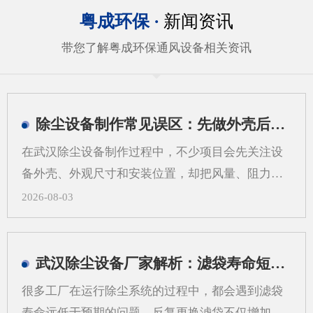
粤成环保 ·
新闻资讯
带您了解粤成环保通风设备相关资讯
除尘设备制作常见误区：先做外壳后算系统会带来哪些问题
在武汉除尘设备制作过程中，不少项目会先关注设
备外壳、外观尺寸和安装位置，却把风量、阻力、
过滤方式、管道走向等系统参数放到后面。这样做
2026-08-03
看似推进很快，实际却容易在后期出现返工、适配
困难和运行不稳定等情况。对武汉地区的工业现场
来说，粉尘类型、空间条件和工艺流程差异较大，
武汉除尘设备厂家解析：滤袋寿命短，问题可能不在滤袋，而在气流分布
更需要从系统角度来考虑除尘设备制作，而不是只
很多工厂在运行除尘系统的过程中，都会遇到滤袋
看“壳体先行”。一、先做外壳后算系统，常见问题
寿命远低于预期的问题，反复更换滤袋不仅增加了