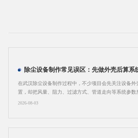
除尘设备制作常见误区：先做外壳后算系
在武汉除尘设备制作过程中，不少项目会先关注设备外
置，却把风量、阻力、过滤方式、管道走向等系统参数
进很快，实际却容易在后期出现返工、适配困难和运行
2026-08-03
区的工业现场来说，粉尘类型、空间条件和工艺流程差
度来考虑除尘设备制作，而不是只看“壳体先行”。一、
问题有哪些？1.风量不匹配，影响收尘效果如果外壳尺
计算，容易出现入口风速不合适、局部吸尘不均等问题