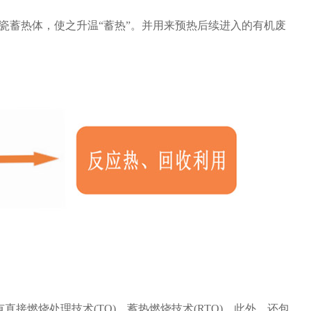
经陶瓷蓄热体，使之升温“蓄热”。并用来预热后续进入的有机废
直接燃烧处理技术(TO)，蓄热燃烧技术(RTO)，此外，还包