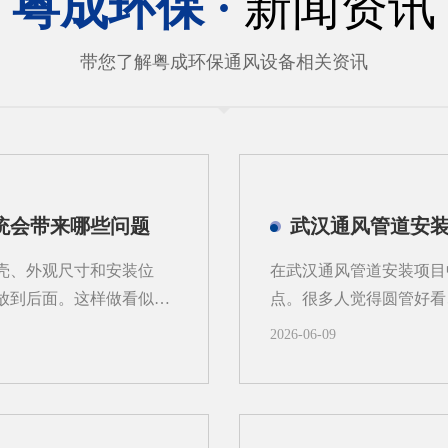
粤成环保 ·
新闻资讯
带您了解粤成环保通风设备相关资讯
统会带来哪些问题
武汉通风管道安
壳、外观尺寸和安装位
在武汉通风管道安装项目
放到后面。这样做看似推
点。很多人觉得圆管好看
不稳定等情况。对武汉地
阻、场景和后期维护成本
2026-06-09
异较大，更需要从系统角
始根据实际工况分开选用
先做外壳后算系统，常见
型时对照着来。1、风阻
寸先定，后续再去补风量
管道的周长比方形管道短
。风量偏小，粉尘容易外
风管道安装在大风量场景