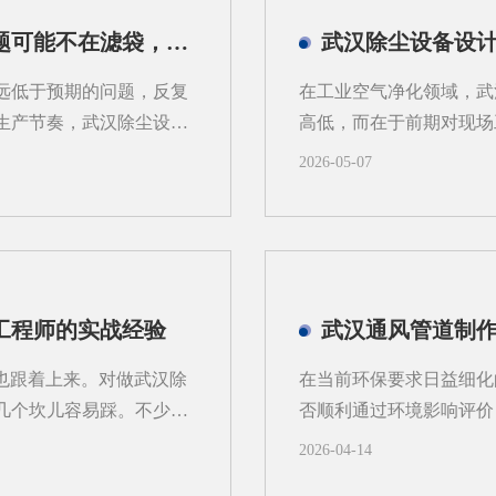
.管道布置受限，改动成
风机功率降低约10%~1
武汉除尘设备厂家解析：滤袋寿命短，问题可能不在滤袋，而在气流分布
向往往被锁定。等到系统
涡流，风阻相对大一些，
护口不好留，现场就可能
略。2、空间利用和安装
远低于预期的问题，反复
在工业空气净化领域，武
的过滤方式不同，例如干
装，不浪费建筑空间。武
生产节奏，武汉除尘设备
高低，而在于前期对现场
高本来就紧张，方管贴顶走
问题归咎于滤袋本身的质
备型号，也可能导致系统
2026-05-07
、气流分布不均引发的局
谓“工况勘测”，是指对
域的风速会出现明显差
粉尘的种类（如金属屑、
持续冲刷滤袋表面，原本
湿度、温度以及是否有易
速度会大幅加快，很容易
式乃至设备结构都有不同
侧的滤袋磨损速度是其他
清灰能力；而导电性差的
工程师的实战经验
武汉通风管道制作
带来的积灰板结与糊袋气
外，勘测还需关注产尘点
状态，大量粉尘在短时间
素直接影响吸风口的位置
度也跟着上来。对做武汉除
在当前环保要求日益细化
难将这些积灰清理干净，
容易造成风量分配不均，
几个坎儿容易踩。不少项
否顺利通过环境影响评价
源。可以说，详实的工况数
调试阶段问题一堆。今天
通风系统，不仅关系到室
2026-04-14
到底该盯紧哪些环节。1、
制等环保指标的达标情况