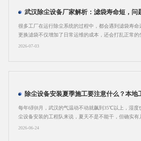
逸；风量偏大，又可能带来能耗增加和管路噪声上升。2
本增加外壳定型后，管道接口、检修空间和设备进出方
方案补充完成时，才发现弯头过多、管路过长，或者维
很多工厂在运行除尘系统的过程中，都会遇到滤袋寿命
需要重新调整。3.过滤单元与结构不协调不同粉尘适合
更换滤袋不仅增加了日常运维的成本，还会打乱正常的
性粉尘、粘性粉尘、细颗粒物的...
厂家在长期跟进现场调试的过程中发现，很多用户会把
2026-07-03
量，反复更换不同品牌的滤袋却始终没能改善状况。一
部高速冲刷当除尘设备内部气流分布不均匀时，不同区
异，部分区域的风速远超设计标准，高速流动的气流会
能支撑数年使用的滤袋，在长期的高强度摩擦下，磨损
出现局部破损的情况。很多现场案例里，靠近进气口一
除尘设备安装夏季施工要注意什么？本地
区域的两三倍，就是这个原因导致的。二、局部高负荷
流分布不均还会让局部区域的滤袋长期处于高负荷工作
每年6到8月，武汉的气温动不动就飙到35℃以上，湿
内集中堆积在这部分滤袋表面，清灰系统的常规操作很
尘设备安装的工程队来说，夏天不是不能干，但确实有
时间久了就会形成顽固的粉尘板...
目赶工期选在夏季施工，结果因为细节没把控住，后续
2026-06-24
结合本地工程师的实际经验，聊聊夏季做除尘设备安装