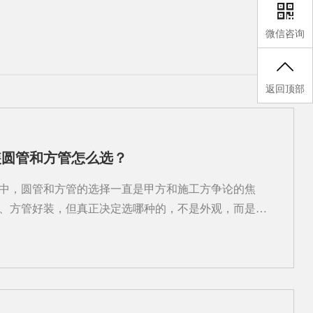
微信咨询
返回顶部
装圆管和方管怎么选？
中，圆管和方管的选择一直是甲方和施工方争论的焦
、方管好装，但真正决定选哪种的，不是外观，而是风
。2026年武汉不少工业厂房和商业综合体项目，已经开
，不再一刀切。下面把两种管型的核心差异拆开讲，选
和能耗：圆管在这一项上确实有优势同等截面积下，圆形
，这意味着接触空气的摩擦面更小，风阻更低。武汉通
下，比如汽车厂焊接车间、电子厂洁净室，用圆管能让