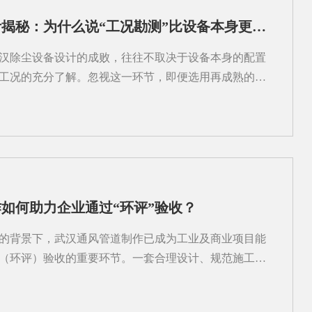
5%，长期运行下来电费差得不少。方管因为四个角会形成
武汉除尘设备设计揭秘：为什么说“工况勘测”比设备本身更重要？
但在低风速、短距离的场景里，这个差距几乎可以忽
便利：方管在这一项上反超方管能紧贴墙面和天花板安
汉除尘设备设计的成败，往往不取决于设备本身的配置
汉通风管道安装在地下停车场、商场吊顶内作业时，层
工况的充分了解。忽视这一环节，即便选用再成熟的设
线能多留...
运行效果不理想、能耗偏高甚至无法满足环保要求。所
粉尘产生的源头、特性及作业环境进行信息采集。这包括
木屑、化工粉体等）、颗粒大小分布、浓度变化规律、
燃易爆风险等。不同性质的粉尘，对过滤材料、清灰方
要求。例如，粘性大的粉尘容易堵塞滤筒，需要更强的
粉尘则可能带来静电积聚隐患，需考虑防爆措施。此
如何助力企业通过“环评”验收？
的布局、操作流程、空间限制及现有通风条件。这些因
、风管走向和风机选型。若仅凭经验套用标准图纸，很
的背景下，武汉通风管道制作已成为工业及商业项目能
部分点位吸尘效果差，而其他区域又过度抽风，浪费能
（环评）验收的重要环节。一套合理设计、规范施工的
据是...
内空气质量与运行效率，也直接影响废气收集、排放控
。环评验收中，对通风系统的核心关注点包括：是否有