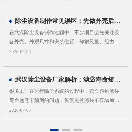
除尘设备制作常见误区：先做外壳后算系统会带来哪些问题
在武汉除尘设备制作过程中，不少项目会先关注设
备外壳、外观尺寸和安装位置，却把风量、阻力、
过滤方式、管道走向等系统参数放到后面。这样做
2026-08-03
看似推进很快，实际却容易在后期出现返工、适配
困难和运行不稳定等情况。对武汉地区的工业现场
来说，粉尘类型、空间条件和工艺流程差异较大，
武汉除尘设备厂家解析：滤袋寿命短，问题可能不在滤袋，而在气流分布
更需要从系统角度来考虑除尘设备制作，而不是只
很多工厂在运行除尘系统的过程中，都会遇到滤袋
看“壳体先行”。一、先做外壳后算系统，常见问题
寿命远低于预期的问题，反复更换滤袋不仅增加了
有哪些？1.风量不匹配，影响收尘效果如果外壳尺
日常运维的成本，还会打乱正常的生产节奏，武汉
2026-07-03
寸先定，后续再去补风量计算，容易出现入口风速
除尘设备厂家在长期跟进现场调试的过程中发现，
不合适、局部吸尘不均等问题。风量偏小，粉尘容
很多用户会把问题归咎于滤袋本身的质量，反复更