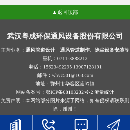
易外逸；风量偏大，又可能带来能耗增加和管路噪
换不同品牌的滤袋却始终没能改善状况。一、气流
声上升。2.管道布置受限，改动成本增加外壳定型
返回顶部
分布不均引发的局部高速冲刷当除尘设备内部气流
后，管道接口、检修空间和设备进出方向往往被锁
分布不均匀时，不同区域的风速会出现明显差异，
定。等到系统方案补充完成时，才发现弯头过多、
部分区域的风速远超设计标准，高速流动的气流会
武汉粤成环保通风设备股份有限公司
管路过长，或者维护口不好留，现场就可能需要重
持续冲刷滤袋表面，原本能支撑数年使用的滤袋，
新调整。3.过滤单元与结构不协调不同粉尘适合的
在长期的高强度摩擦下，磨损速度会大幅加快，很
主营业务：
通风管道设计
、
通风管道制作
、
除尘设备安装
等
过滤方式不同，例如干性粉尘、粘性粉尘、细颗粒
座机：0711-3888212
容易出现局部破损的情况。很多现场案例里，靠近
物的...
电话：15623492295 13907128191
进气口一侧的滤袋磨损速度是其他区域的两三倍，
邮件：whyc501@163.com
就是这个原因导致的。二、局部高负荷带来的积灰
地址：鄂州市华容区庙岭镇
板结与糊袋气流分布不均还会让局部区域的滤袋长
网站备案号：
鄂ICP备08103232号-2
流量统计
期处于高负荷工作状态，大量粉尘在短时间内集中
免责声明：本网站部分图片来源于网络，如有侵权请联系删
堆积在这部分滤袋表面，清灰系统的常规操作很难
除，谢谢！
将这些积灰清理干净，时间久了就会形成顽固的粉
尘板...