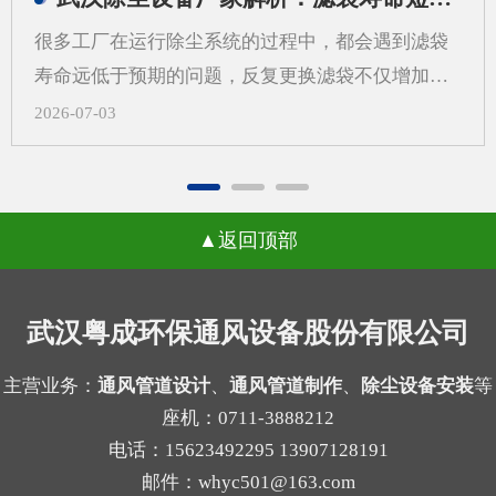
更需要从系统角度来考虑除尘设备制作，而不是只
很多工厂在运行除尘系统的过程中，都会遇到滤袋
看“壳体先行”。一、先做外壳后算系统，常见问题
寿命远低于预期的问题，反复更换滤袋不仅增加了
有哪些？1.风量不匹配，影响收尘效果如果外壳尺
日常运维的成本，还会打乱正常的生产节奏，武汉
2026-07-03
寸先定，后续再去补风量计算，容易出现入口风速
除尘设备厂家在长期跟进现场调试的过程中发现，
不合适、局部吸尘不均等问题。风量偏小，粉尘容
很多用户会把问题归咎于滤袋本身的质量，反复更
易外逸；风量偏大，又可能带来能耗增加和管路噪
换不同品牌的滤袋却始终没能改善状况。一、气流
声上升。2.管道布置受限，改动成本增加外壳定型
返回顶部
分布不均引发的局部高速冲刷当除尘设备内部气流
后，管道接口、检修空间和设备进出方向往往被锁
分布不均匀时，不同区域的风速会出现明显差异，
定。等到系统方案补充完成时，才发现弯头过多、
部分区域的风速远超设计标准，高速流动的气流会
武汉粤成环保通风设备股份有限公司
管路过长，或者维护口不好留，现场就可能需要重
持续冲刷滤袋表面，原本能支撑数年使用的滤袋，
新调整。3.过滤单元与结构不协调不同粉尘适合的
在长期的高强度摩擦下，磨损速度会大幅加快，很
主营业务：
通风管道设计
、
通风管道制作
、
除尘设备安装
等
过滤方式不同，例如干性粉尘、粘性粉尘、细颗粒
座机：0711-3888212
容易出现局部破损的情况。很多现场案例里，靠近
物的...
电话：15623492295 13907128191
进气口一侧的滤袋磨损速度是其他区域的两三倍，
邮件：whyc501@163.com
就是这个原因导致的。二、局部高负荷带来的积灰