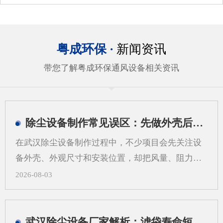
粤成环保 ·
新闻资讯
带您了解粤成环保通风设备相关资讯
除尘设备制作常见误区：先做外壳后算系统会带来哪些问题
在武汉除尘设备制作过程中，不少项目会先关注设
备外壳、外观尺寸和安装位置，却把风量、阻力、
过滤方式、管道走向等系统参数放到后面。这样做
2026-08-03
看似推进很快，实际却容易在后期出现返工、适配
困难和运行不稳定等情况。对武汉地区的工业现场
来说，粉尘类型、空间条件和工艺流程差异较大，
武汉除尘设备厂家解析：滤袋寿命短，问题可能不在滤袋，而在气流分布