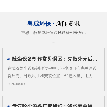
粤成环保 ·
新闻资讯
带您了解粤成环保通风设备相关资讯
除尘设备制作常见误区：先做外壳后算系统会带来哪些问题
在武汉除尘设备制作过程中，不少项目会先关注设
备外壳、外观尺寸和安装位置，却把风量、阻力、
过滤方式、管道走向等系统参数放到后面。这样做
2026-08-03
看似推进很快，实际却容易在后期出现返工、适配
困难和运行不稳定等情况。对武汉地区的工业现场
来说，粉尘类型、空间条件和工艺流程差异较大，
武汉除尘设备厂家解析：滤袋寿命短，问题可能不在滤袋，而在气流分布