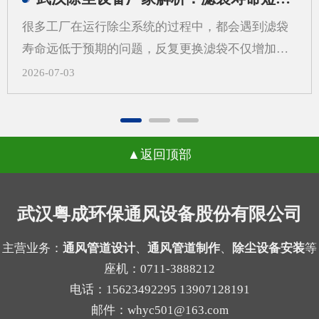
更需要从系统角度来考虑除尘设备制作，而不是只
很多工厂在运行除尘系统的过程中，都会遇到滤袋
看“壳体先行”。一、先做外壳后算系统，常见问题
寿命远低于预期的问题，反复更换滤袋不仅增加了
有哪些？1.风量不匹配，影响收尘效果如果外壳尺
日常运维的成本，还会打乱正常的生产节奏，武汉
2026-07-03
寸先定，后续再去补风量计算，容易出现入口风速
除尘设备厂家在长期跟进现场调试的过程中发现，
不合适、局部吸尘不均等问题。风量偏小，粉尘容
很多用户会把问题归咎于滤袋本身的质量，反复更
易外逸；风量偏大，又可能带来能耗增加和管路噪
换不同品牌的滤袋却始终没能改善状况。一、气流
声上升。2.管道布置受限，改动成本增加外壳定型
返回顶部
分布不均引发的局部高速冲刷当除尘设备内部气流
后，管道接口、检修空间和设备进出方向往往被锁
分布不均匀时，不同区域的风速会出现明显差异，
定。等到系统方案补充完成时，才发现弯头过多、
部分区域的风速远超设计标准，高速流动的气流会
武汉粤成环保通风设备股份有限公司
管路过长，或者维护口不好留，现场就可能需要重
持续冲刷滤袋表面，原本能支撑数年使用的滤袋，
新调整。3.过滤单元与结构不协调不同粉尘适合的
在长期的高强度摩擦下，磨损速度会大幅加快，很
主营业务：
通风管道设计
、
通风管道制作
、
除尘设备安装
等
过滤方式不同，例如干性粉尘、粘性粉尘、细颗粒
座机：0711-3888212
容易出现局部破损的情况。很多现场案例里，靠近
物的...
电话：15623492295 13907128191
进气口一侧的滤袋磨损速度是其他区域的两三倍，
邮件：whyc501@163.com
就是这个原因导致的。二、局部高负荷带来的积灰