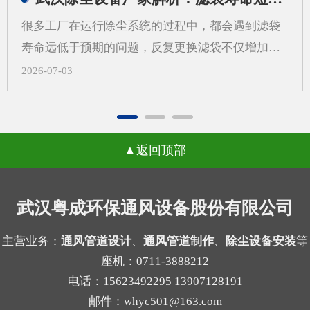
更需要从系统角度来考虑除尘设备制作，而不是只
很多工厂在运行除尘系统的过程中，都会遇到滤袋
看“壳体先行”。一、先做外壳后算系统，常见问题
寿命远低于预期的问题，反复更换滤袋不仅增加了
有哪些？1.风量不匹配，影响收尘效果如果外壳尺
日常运维的成本，还会打乱正常的生产节奏，武汉
2026-07-03
寸先定，后续再去补风量计算，容易出现入口风速
除尘设备厂家在长期跟进现场调试的过程中发现，
不合适、局部吸尘不均等问题。风量偏小，粉尘容
很多用户会把问题归咎于滤袋本身的质量，反复更
易外逸；风量偏大，又可能带来能耗增加和管路噪
换不同品牌的滤袋却始终没能改善状况。一、气流
声上升。2.管道布置受限，改动成本增加外壳定型
返回顶部
分布不均引发的局部高速冲刷当除尘设备内部气流
后，管道接口、检修空间和设备进出方向往往被锁
分布不均匀时，不同区域的风速会出现明显差异，
定。等到系统方案补充完成时，才发现弯头过多、
部分区域的风速远超设计标准，高速流动的气流会
武汉粤成环保通风设备股份有限公司
管路过长，或者维护口不好留，现场就可能需要重
持续冲刷滤袋表面，原本能支撑数年使用的滤袋，
新调整。3.过滤单元与结构不协调不同粉尘适合的
在长期的高强度摩擦下，磨损速度会大幅加快，很
主营业务：
通风管道设计
、
通风管道制作
、
除尘设备安装
等
过滤方式不同，例如干性粉尘、粘性粉尘、细颗粒
座机：0711-3888212
容易出现局部破损的情况。很多现场案例里，靠近
物的...
电话：15623492295 13907128191
进气口一侧的滤袋磨损速度是其他区域的两三倍，
邮件：whyc501@163.com
就是这个原因导致的。二、局部高负荷带来的积灰