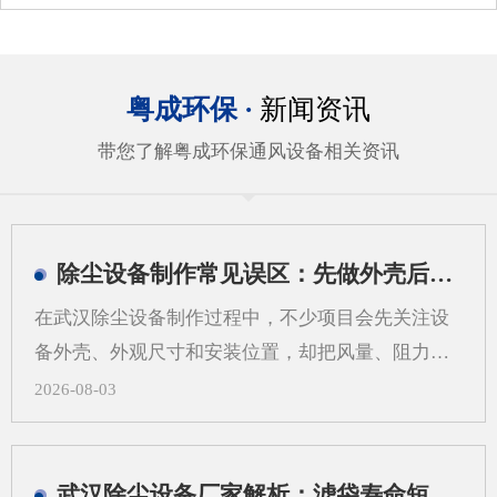
粤成环保 ·
新闻资讯
带您了解粤成环保通风设备相关资讯
除尘设备制作常见误区：先做外壳后算系统会带来哪些问题
在武汉除尘设备制作过程中，不少项目会先关注设
备外壳、外观尺寸和安装位置，却把风量、阻力、
过滤方式、管道走向等系统参数放到后面。这样做
2026-08-03
看似推进很快，实际却容易在后期出现返工、适配
困难和运行不稳定等情况。对武汉地区的工业现场
来说，粉尘类型、空间条件和工艺流程差异较大，
武汉除尘设备厂家解析：滤袋寿命短，问题可能不在滤袋，而在气流分布