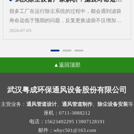
更需要从系统角度来考虑除尘设备制作，而不是只
很多工厂在运行除尘系统的过程中，都会遇到滤袋
看“壳体先行”。一、先做外壳后算系统，常见问题
寿命远低于预期的问题，反复更换滤袋不仅增加了
有哪些？1.风量不匹配，影响收尘效果如果外壳尺
日常运维的成本，还会打乱正常的生产节奏，武汉
2026-07-03
寸先定，后续再去补风量计算，容易出现入口风速
除尘设备厂家在长期跟进现场调试的过程中发现，
不合适、局部吸尘不均等问题。风量偏小，粉尘容
很多用户会把问题归咎于滤袋本身的质量，反复更
易外逸；风量偏大，又可能带来能耗增加和管路噪
换不同品牌的滤袋却始终没能改善状况。一、气流
声上升。2.管道布置受限，改动成本增加外壳定型
返回顶部
分布不均引发的局部高速冲刷当除尘设备内部气流
后，管道接口、检修空间和设备进出方向往往被锁
分布不均匀时，不同区域的风速会出现明显差异，
定。等到系统方案补充完成时，才发现弯头过多、
部分区域的风速远超设计标准，高速流动的气流会
武汉粤成环保通风设备股份有限公司
管路过长，或者维护口不好留，现场就可能需要重
持续冲刷滤袋表面，原本能支撑数年使用的滤袋，
新调整。3.过滤单元与结构不协调不同粉尘适合的
在长期的高强度摩擦下，磨损速度会大幅加快，很
主营业务：
通风管道设计
、
通风管道制作
、
除尘设备安装
等
过滤方式不同，例如干性粉尘、粘性粉尘、细颗粒
座机：0711-3888212
容易出现局部破损的情况。很多现场案例里，靠近
物的...
电话：15623492295 13907128191
进气口一侧的滤袋磨损速度是其他区域的两三倍，
邮件：whyc501@163.com
就是这个原因导致的。二、局部高负荷带来的积灰