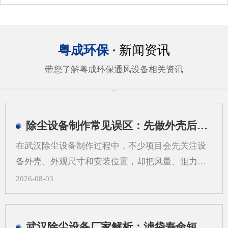
粤成环保 ·
新闻资讯
带您了解粤成环保通风设备相关资讯
除尘设备制作常见误区：先做外壳后算系统会带来哪些问题
在武汉除尘设备制作过程中，不少项目会先关注设
备外壳、外观尺寸和安装位置，却把风量、阻力、
过滤方式、管道走向等系统参数放到后面。这样做
2026-08-03
看似推进很快，实际却容易在后期出现返工、适配
困难和运行不稳定等情况。对武汉地区的工业现场
来说，粉尘类型、空间条件和工艺流程差异较大，
武汉除尘设备厂家解析：滤袋寿命短，问题可能不在滤袋，而在气流分布